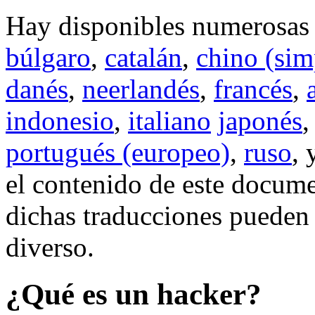
Hay disponibles numerosas 
búlgaro
,
catalán
,
chino (sim
danés
,
neerlandés
,
francés
,
indonesio
,
italiano
japonés
portugués (europeo)
,
ruso
,
el contenido de este docum
dichas traducciones pueden 
diverso.
¿Qué es un hacker?