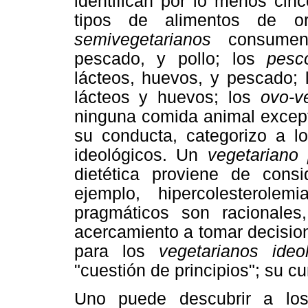
identifican por lo menos cin
tipos de alimentos de o
semivegetarianos
consumen 
pescado, y pollo; los
pesc
lácteos, huevos, y pescado;
lácteos y huevos; los
ovo-v
ninguna comida animal except
su conducta, categorizo a l
ideológicos. Un
vegetariano
dietética proviene de consi
ejemplo, hipercolesterole
pragmáticos son racionale
acercamiento a tomar decision
para los
vegetarianos ideo
"cuestión de principios"; su 
Uno puede descubrir a los