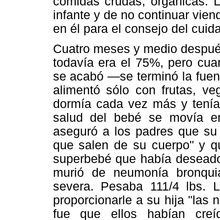
comidas crudas, orgánicas. L
infante y de no continuar viend
en él para el consejo del cuid
Cuatro meses y medio después
todavía era el 75%, pero cua
se acabó —se terminó la fuen
alimentó sólo con frutas, veg
dormía cada vez más y tenía
salud del bebé se movía en
aseguró a los padres que su
que salen de su cuerpo" y qu
superbebé que había deseado
murió de neumonía bronquia
severa. Pesaba 111/4 lbs. 
proporcionarle a su hija "las
fue que ellos habían cre