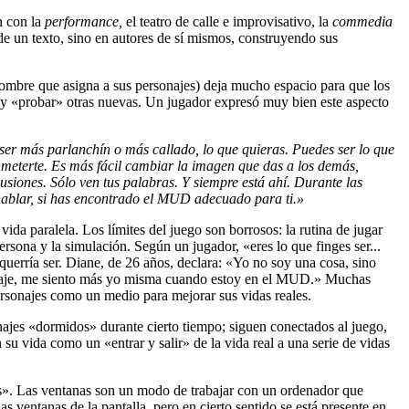
n con la
performance,
el teatro de calle e improvisativo, la
commedia
de un texto, sino en autores de sí mismos, construyendo sus
ombre que asigna a sus personajes) deja mucho espacio para que los
 y «probar» otras nuevas. Un jugador expresó muy bien este aspecto
 ser más parlanchín o más callado, lo que quieras. Puedes ser lo que
 meterte. Es más fácil cambiar la imagen que das a los demás,
usiones. Sólo ven tus palabras. Y siempre está ahí. Durante las
 hablar, si has encontrado el MUD adecuado para ti.»
ida paralela. Los límites del juego son borrosos: la rutina de jugar
persona y la simulación. Según un jugador, «eres lo que finges ser...
 querría ser. Diane, de 26 años, declara: «Yo no soy una cosa, sino
onaje, me siento más yo misma cuando estoy en el MUD.» Muchas
ersonajes como un medio para mejorar sus vidas reales.
jes «dormidos» durante cierto tiempo; siguen conectados al juego,
u vida como un «entrar y salir» de la vida real a una serie de vidas
as». Las ventanas son un modo de trabajar con un ordenador que
s ventanas de la pantalla, pero en cierto sentido se está presente en