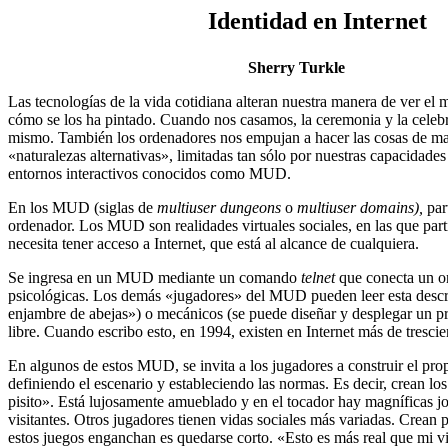
Identidad en Internet
Sherry Turkle
Las tecnologías de la vida cotidiana alteran nuestra manera de ver el 
cómo se los ha pintado. Cuando nos casamos, la ceremonia y la celebra
mismo. También los ordenadores nos empujan a hacer las cosas de man
«naturalezas alternativas», limitadas tan sólo por nuestras capacidade
entornos interactivos conocidos como MUD.
En los MUD (siglas de
multiuser dungeons
o
multiuser domains),
par
ordenador. Los MUD son realidades virtuales sociales, en las que part
necesita tener acceso a Internet, que está al alcance de cualquiera.
Se ingresa en un MUD mediante un comando
telnet
que conecta un or
psicológicas. Los demás «jugadores» del MUD pueden leer esta descri
enjambre de abejas») o mecánicos (se puede diseñar y desplegar un p
libre. Cuando escribo esto, en 1994, existen en Internet más de tresc
En algunos de estos MUD, se invita a los jugadores a construir el pro
definiendo el escenario y estableciendo las normas. Es decir, crean l
pisito». Está lujosamente amueblado y en el tocador hay magníficas joy
visitantes. Otros jugadores tienen vidas sociales más variadas. Crean
estos juegos enganchan es quedarse corto. «Esto es más real que mi vi