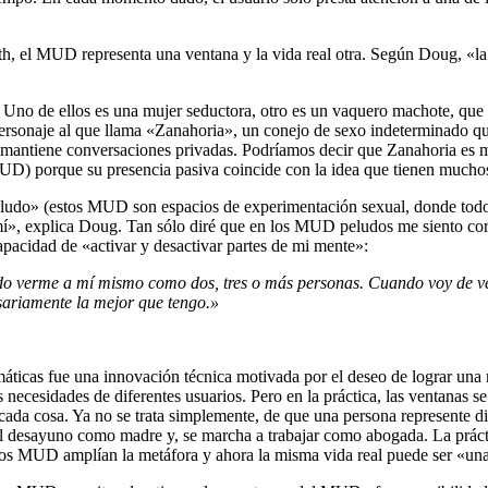
h, el MUD representa una ventana y la vida real otra. Según Doug, «la 
 Uno de ellos es una mujer seductora, otro es un vaquero machote, que 
 personaje al que llama «Zanahoria», un conejo de sexo indeterminado 
as mantiene conversaciones privadas. Podríamos decir que Zanahoria es 
D) porque su presencia pasiva coincide con la idea que tienen muchos
udo» (estos MUD son espacios de experimentación sexual, donde todos 
í», explica Doug. Tan sólo diré que en los MUD peludos me siento corn
acidad de «activar y desactivar partes de mi mente»:
o verme a mí mismo como dos, tres o más personas. Cuando voy de ven
esariamente la mejor que tengo.»
máticas fue una innovación técnica motivada por el deseo de lograr una ma
s necesidades de diferentes usuarios. Pero en la práctica, las ventanas 
cada cosa. Ya no se trata simplemente, de que una persona represente di
 desayuno como madre y, se marcha a trabajar como abogada. La práctica
 MUD amplían la metáfora y ahora la misma vida real puede ser «un