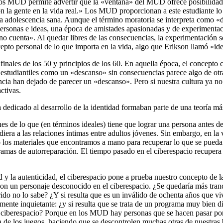
 los MUD permite advertir que la «ventana» del MUD ofrece posibilidad
n la gente en la vida real.» Los MUD proporcionan a este estudiante lo
a adolescencia sana. Aunque el término moratoria se interpreta como «d
ersonas e ideas, una época de amistades apasionadas y de experimentación
«no cuenta». Al quedar libres de las consecuencias, la experimentación s
cepto personal de lo que importa en la vida, algo que Erikson llamó «id
finales de los 50 y principios de los 60. En aquella época, el concepto 
os estudiantiles como un «descanso» sin consecuencias parece algo de otr
cia han dejado de parecer un «descanso». Pero si nuestra cultura ya no 
ctivas.
edicado al desarrollo de la identidad formaban parte de una teoría más a
nes de lo que (en términos ideales) tiene que lograr una persona antes d
cediera a las relaciones íntimas entre adultos jóvenes. Sin embargo, en l
los materiales que encontramos a mano para recuperar lo que se pue
ramas de autorreparación. El tiempo pasado en el ciberespacio recupera
ad y la autenticidad, el ciberespacio pone a prueba nuestro concepto de 
s con un personaje desconocido en el ciberespacio. ¿Se quedaría más tran
ido no lo sabe? ¿Y si resulta que es un inválido de ochenta años que v
mente inquietante: ¿y si resulta que se trata de un programa muy bien 
el ciberespacio? Porque en los MUD hay personas que se hacen pasar p
de los juegos, haciendo que se descontrolen muchas otras de nuestras b