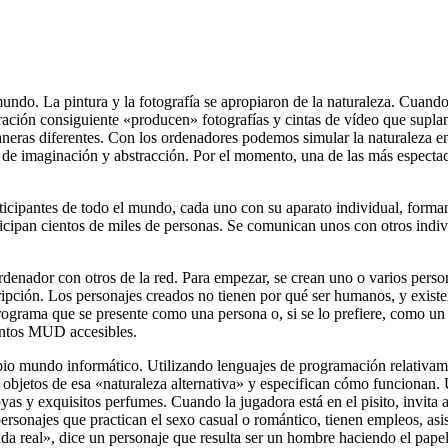
mundo. La pintura y la fotografía se apropiaron de la naturaleza. Cuand
ción consiguiente «producen» fotografías y cintas de vídeo que suplant
eras diferentes. Con los ordenadores podemos simular la naturaleza en
s de imaginación y abstracción. Por el momento, una de las más espectacu
ticipantes de todo el mundo, cada uno con su aparato individual, forma
icipan cientos de miles de personas. Se comunican unos con otros indivi
denador con otros de la red. Para empezar, se crean uno o varios personaj
pción. Los personajes creados no tienen por qué ser humanos, y existe
rograma que se presente como una persona o, si se lo prefiere, como u
ientos MUD accesibles.
pio mundo informático. Utilizando lenguajes de programación relativame
os objetos de esa «naturaleza alternativa» y especifican cómo funcionan
as y exquisitos perfumes. Cuando la jugadora está en el pisito, invita a
 personajes que practican el sexo casual o romántico, tienen empleos, as
da real», dice un personaje que resulta ser un hombre haciendo el pape