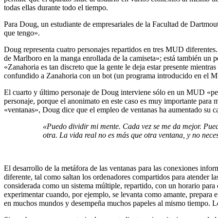
todas ellas durante todo el tiempo.
Para Doug, un estudiante de empresariales de la Facultad de Dartmout
que tengo».
Doug representa cuatro personajes repartidos en tres MUD diferentes.
de Marlboro en la manga enrollada de la camiseta»; está también un
«Zanahoria es tan discreto que la gente le deja estar presente mientr
confundido a Zanahoria con un bot (un programa introducido en el MU
El cuarto y último personaje de Doug interviene sólo en un MUD «pel
personaje, porque el anonimato en este caso es muy importante para m
«ventanas», Doug dice que el empleo de ventanas ha aumentado su cap
«Puedo dividir mi mente. Cada vez se me da mejor. Pued
otra. La vida real no es más que otra ventana, y no nec
El desarrollo de la metáfora de las ventanas para las conexiones infor
diferente, tal como saltan los ordenadores compartidos para atender la
considerada como un sistema múltiple, repartido, con un horario para 
experimentar cuando, por ejemplo, se levanta como amante, prepara el
en muchos mundos y desempeña muchos papeles al mismo tiempo. Los