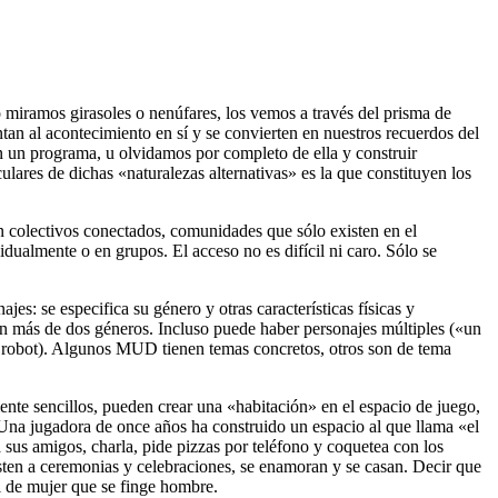
o miramos girasoles o nenúfares, los vemos a través del prisma de
an al acontecimiento en sí y se convierten en nuestros recuerdos del
 un programa, u olvidamos por completo de ella y construir
lares de dichas «naturalezas alternativas» es la que constituyen los
n colectivos conectados, comunidades que sólo existen en el
dualmente o en grupos. El acceso no es difícil ni caro. Sólo se
es: se especifica su género y otras características físicas y
n más de dos géneros. Incluso puede haber personajes múltiples («un
n robot). Algunos MUD tienen temas concretos, otros son de tema
nte sencillos, pueden crear una «habitación» en el espacio de juego,
. Una jugadora de once años ha construido un espacio al que llama «el
 sus amigos, charla, pide pizzas por teléfono y coquetea con los
isten a ceremonias y celebraciones, se enamoran y se casan. Decir que
l de mujer que se finge hombre.