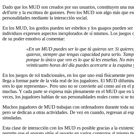
Dado que los MUD son creados por sus usuarios, constituyen una nuev
dell'arte
y la escritura de guiones. Pero los MUD son algo más que eso.
personalidades mediante la interacción social.
En los MUD, los gordos pueden ser esbeltos y los guapos pueden ser 
individuos expresen aspectos inexplorados de sí mismos. Los juegos 
de su poder emotivo al comentar:
«En un MUD puedes ser lo que tú quieras ser. Si quieres,
quieras, siempre que tengas capacidad para serlo. Tampo
porque lo único que ven es lo que tú les enseñas. No mir
veinticuatro horas del día puedes acercarte a la esquin
En los juegos de rol tradicionales, en los que uno está físicamente pre
llega a formar parte de la vida real de los jugadores. El MUD difumina 
eres lo que representas». Pero uno no se convierte así como así en el 
muchas. Y cada parte se expresa más plenamente en el MUD que en l
veces, los jugadores hablan de sus personalidades reales como si se t
Muchos jugadores de MUD trabajan con ordenadores durante toda su j
pero se dedican a otras actividades. De vez en cuando, regresan al es
simuladas.
Esta clase de interacción con los MUD es posible gracias a la existe
permite que el aparato sitúe al usuario en varios contextos al mismo t