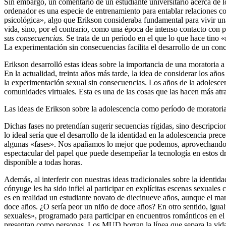
Sin embargo, un comentario de un estudiante universitario acerca de
ordenador es una especie de entrenamiento para entablar relaciones co
psicológica», algo que Erikson consideraba fundamental para vivir un
vida, sino, por el contrario, como una época de intenso contacto con p
sus consecuencias.
Se trata de un período en el que lo que hace tino 
La experimentación sin consecuencias facilita el desarrollo de un con
Erikson desarrolló estas ideas sobre la importancia de una moratoria a 
En la actualidad, treinta años más tarde, la idea de considerar los añ
la experimentación sexual sin consecuencias. Los años de la adolescen
comunidades virtuales. Esta es una de las cosas que las hacen más atra
Las ideas de Erikson sobre la adolescencia como período de moratoria d
Dichas fases no pretendían sugerir secuencias rígidas, sino descripcio
lo ideal sería que el desarrollo de la identidad en la adolescencia pre
algunas «fases». Nos apañamos lo mejor que podemos, aprovechando 
espectacular del papel que puede desempeñar la tecnología en estos d
disponible a todas horas.
Además, al interferir con nuestras ideas tradicionales sobre la identid
cónyuge les ha sido infiel al participar en explícitas escenas sexuale
es en realidad un estudiante novato de diecinueve años, aunque el mar
doce años. ¿O sería peor un niño de doce años? En otro sentido, igual
sexuales», programado para participar en encuentros románticos en 
presentan como personas. Los MUD borran la línea que separa la vida 