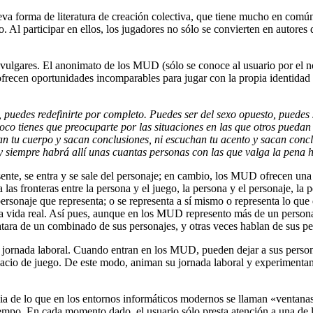
a forma de literatura de creación colectiva, que tiene mucho en comú
 Al participar en ellos, los jugadores no sólo se convierten en autores 
vulgares. El anonimato de los MUD (sólo se conoce al usuario por el n
ofrecen oportunidades incomparables para jugar con la propia identidad
 puedes redefinirte por completo. Puedes ser del sexo opuesto, puedes
co tienes que preocuparte por las situaciones en las que otros puedan
an tu cuerpo y sacan conclusiones, ni escuchan tu acento y sacan concl
a y siempre habrá allí unas cuantas personas con las que valga la pena
sente, se entra y se sale del personaje; en cambio, los MUD ofrecen una v
las fronteras entre la persona y el juego, la persona y el personaje, la 
personaje que representa; o se representa a sí mismo o representa lo que
a vida real. Así pues, aunque en los MUD represento más de un pers
ratara de un combinado de sus personajes, y otras veces hablan de sus p
ornada laboral. Cuando entran en los MUD, pueden dejar a sus persona
pacio de juego. De este modo, animan su jornada laboral y experimentan s
ncia de lo que en los entornos informáticos modernos se llaman «ventan
iempo. En cada momento dado, el usuario sólo presta atención a una de la