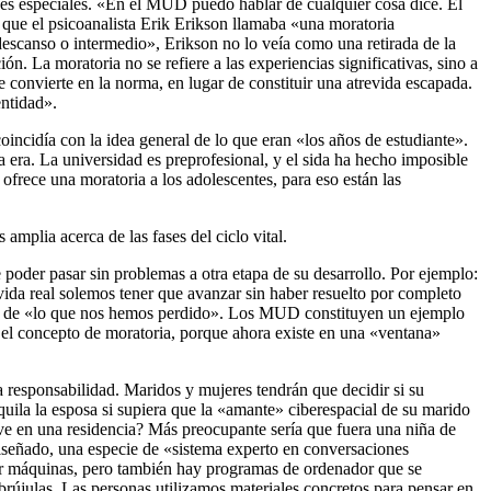
es especiales. «En el MUD puedo hablar de cualquier cosa dice. El
 que el psicoanalista Erik Erikson llamaba «una moratoria
escanso o intermedio», Erikson no lo veía como una retirada de la
. La moratoria no se refiere a las experiencias significativas, sino a
e convierte en la norma, en lugar de constituir una atrevida escapada.
entidad».
coincidía con la idea general de lo que eran «los años de estudiante».
a era. La universidad es preprofesional, y el sida ha hecho imposible
ofrece una moratoria a los adolescentes, para eso están las
mplia acerca de las fases del ciclo vital.
e poder pasar sin problemas a otra etapa de su desarrollo. Por ejemplo:
a vida real solemos tener que avanzar sin haber resuelto por completo
da de «lo que nos hemos perdido». Los MUD constituyen un ejemplo
 el concepto de moratoria, porque ahora existe en una «ventana»
la responsabilidad. Maridos y mujeres tendrán que decidir si su
quila la esposa si supiera que la «amante» ciberespacial de su marido
ive en una residencia? Más preocupante sería que fuera una niña de
diseñado, una especie de «sistema experto en conversaciones
or máquinas, pero también hay programas de ordenador que se
rújulas. Las personas utilizamos materiales concretos para pensar en